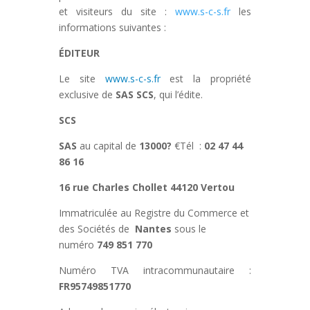
et visiteurs du site :
www.s-c-s.fr
les
informations suivantes :
ÉDITEUR
Le site
www.s-c-s.fr
est la propriété
exclusive de
SAS
SCS
, qui l’édite.
SCS
SAS
au capital de
13000?
€Tél :
02 47 44
86 16
16 rue Charles Chollet
44120 Vertou
Immatriculée au Registre du Commerce et
des Sociétés de
Nantes
sous le
numéro
749 851 770
Numéro TVA intracommunautaire :
FR95749851770