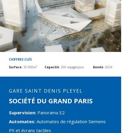
CHIFFRES CLÉS
Surface
:
35 000m²
Capacité
:
250 voyages/jour
Année
:
2024
GARE SAINT DENIS PLEYEL
SOCIÉTÉ DU GRAND PARIS
Supervision:
Panorama E2
Automates:
Automates de régulation Siemens
PX et écrans tactiles