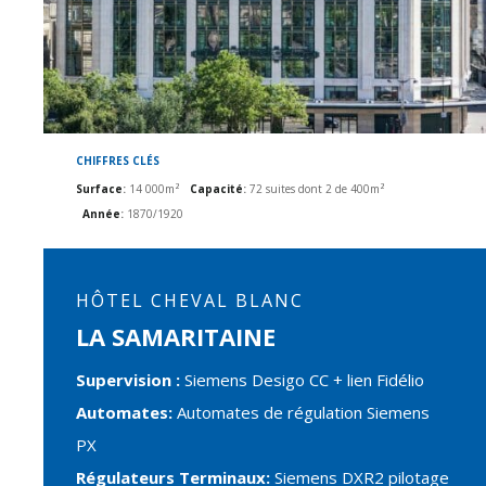
CHIFFRES CLÉS
Surface
:
14 000m²
Capacité
:
72 suites dont 2 de 400m²
Année
:
1870/1920
HÔTEL CHEVAL BLANC
LA SAMARITAINE
Supervision :
Siemens Desigo CC + lien Fidélio
Automates:
Automates de régulation Siemens
PX
Régulateurs Terminaux:
Siemens DXR2 pilotage