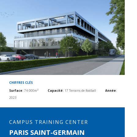
CHIFFRES CLÉS
Surface
:
74 000m²
Capacité
:
17 Terrains de football
Année
:
2023
CAMPUS TRAINING CENTER
PARIS SAINT-GERMAIN