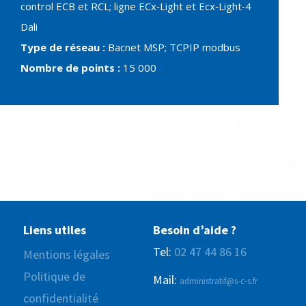
control ECB et RCL; ligne ECx‐Light et Ecx‐Light‐4
Dali
Type de réseau :
Bacnet MSP; TCPIP modbus
Nombre de points :
15 000
Liens utiles
Besoin d’aide ?
Tel:
02 47 44 86 16
Mentions légales
Politique de
Mail:
administratif@s-c-s.fr
confidentialité