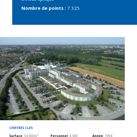
Nombre de points :
7 325
CHIFFRES CLÉS
Surface
:
54 000m²
Personnel
:
4 300
Année
:
1994