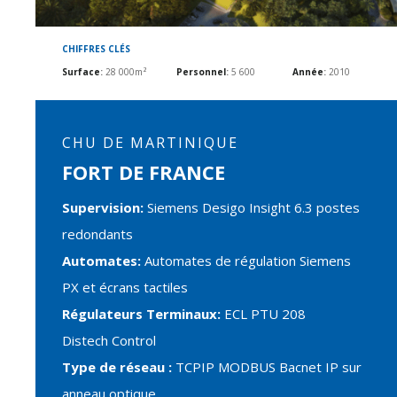
CHIFFRES CLÉS
Surface
:
28 000m²
Personnel
:
5 600
Année
:
2010
CHU DE MARTINIQUE
FORT DE FRANCE
Supervision:
Siemens Desigo Insight 6.3 postes
redondants
Automates:
Automates de régulation Siemens
PX et écrans tactiles
Régulateurs Terminaux:
ECL PTU 208
Distech Control
Type de réseau :
TCPIP MODBUS Bacnet IP sur
anneau optique